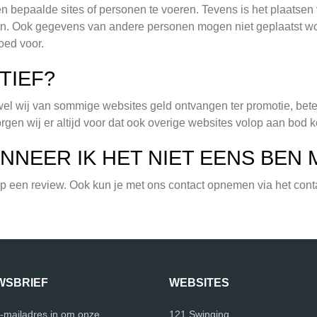
n bepaalde sites of personen te voeren. Tevens is het plaats
. Ook gegevens van andere personen mogen niet geplaatst wo
oed voor.
TIEF?
ewel wij van sommige websites geld ontvangen ter promotie, betek
rgen wij er altijd voor dat ook overige websites volop aan bod 
NNEER IK HET NIET EENS BEN 
 op een review. Ook kun je met ons contact opnemen via het cont
WSBRIEF
WEBSITES
e-mailadres in om onze
121 Swinging