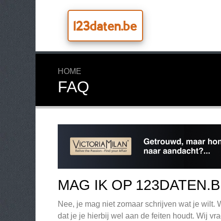
123daten.be
HOME
FAQ
MAG IK OP 123DATEN.B
Nee, je mag niet zomaar schrijven wat je wilt. 
dat je je hierbij wel aan de feiten houdt. Wij